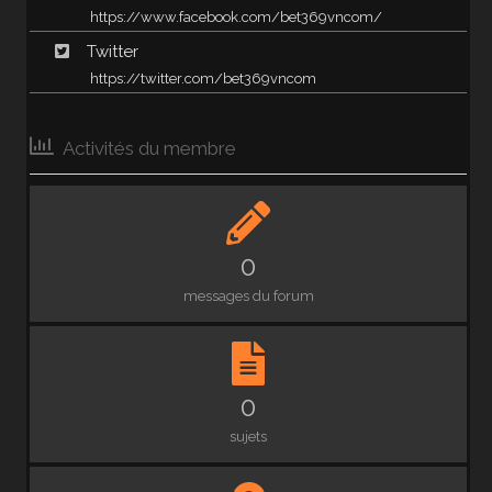
https://www.facebook.com/bet369vncom/
Twitter
https://twitter.com/bet369vncom
Activités du membre
0
messages du forum
0
sujets