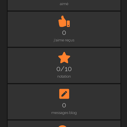
aimé
0
j'aime reçus
0/10
notation
0
messages blog