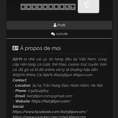
Profil
Activité
À propos de moi
69VN
là nhà cái uy tín hàng đầu tại Việt Nam, cung
cấp nền tảng cá cược thể thao, casino trực tuyến, bắn
cá, đá gà và lô đề online với tỷ lệ thưởng hấp dẫn.
#69VN #Nhà Cái 69VN #bet369vn #69vn.com
Contact
:
-
Location
: 74/14 Trần Hưng Đạo, Hoàn Kiếm, Hà Nội
-
Phone
: 0346049614
-
Email
: bet369vn.com@gmail.com
-
Website
:
https://bet369vn.com/
Social
:
https://www.facebook.com/bet369vncom/
https://www.youtube.com/@bet369vncom